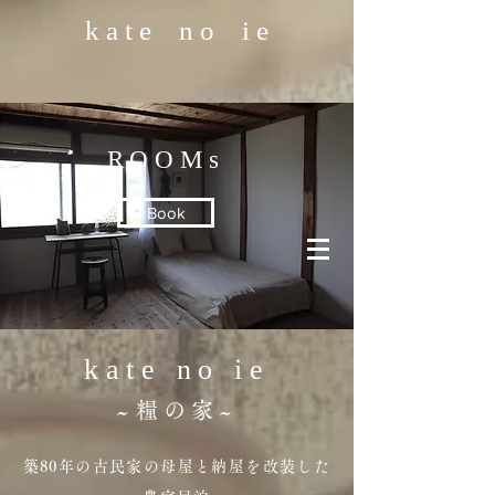
k a t e n o i e
ROOMs
Book
kate no ie
~
糧の家
~
築80年の古民家の母屋と納屋を改装した