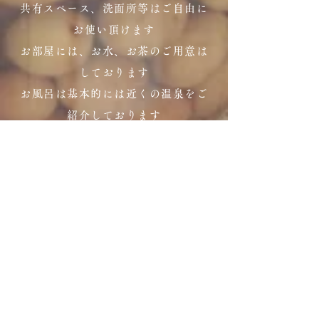
共有スペース、洗面所等はご自由に
お使い頂けます
お部屋には、お水、お茶のご用意は
しております
お風呂は基本的には近くの温泉をご
紹介しております
風の郷 or 山香温泉センターをご利用
下さい
温泉不可の場合はご予約の際にご連
絡下さい
一泊に朝食が付いております
​夕食をご希望の方は別途ご注文頂けま
す