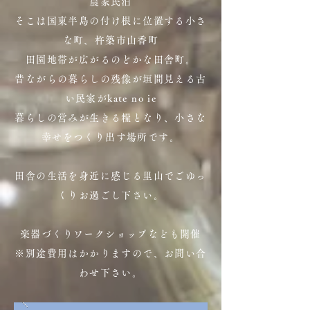
農家民泊
そこは国東半島の付け根に位置する小さ
な町、杵築市山香町
田園地帯が広がるのどかな田舎町。
昔ながらの暮らしの残像が垣間見える古
い民家がkate no ie
暮らしの営みが生きる糧となり、小さな
幸せをつくり出す場所です。
田舎の生活を身近に感じる里山でごゆっ
くりお過ごし下さい。
楽器づくりワークショップなども開催
​※別途費用はかかりますので、お問い合
わせ下さい。